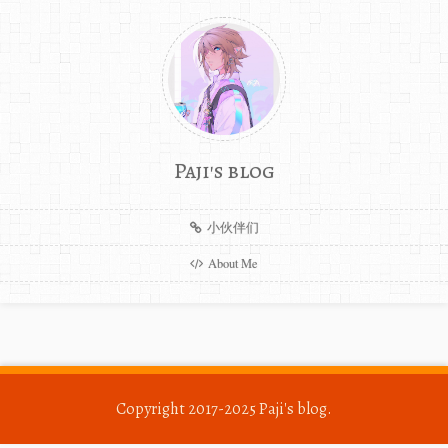
Paji's blog
小伙伴们
About Me
Copyright 2017-2025
Paji's blog
.